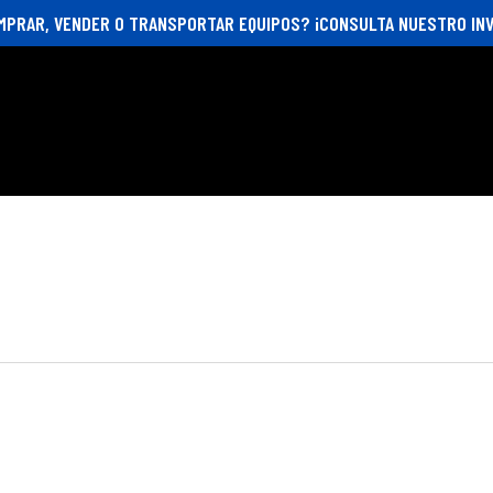
MPRAR, VENDER O TRANSPORTAR EQUIPOS? ¡CONSULTA NUESTRO INV