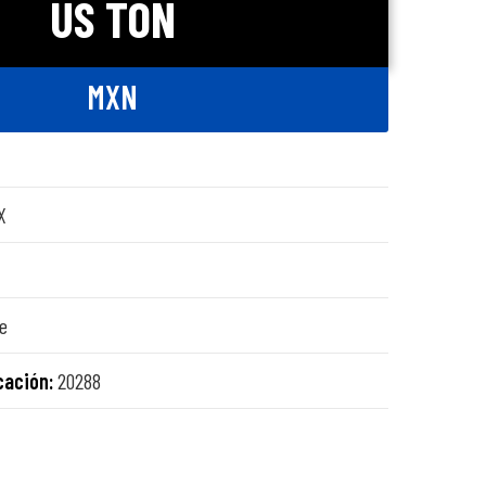
US TON
MXN
X
e
cación:
20288