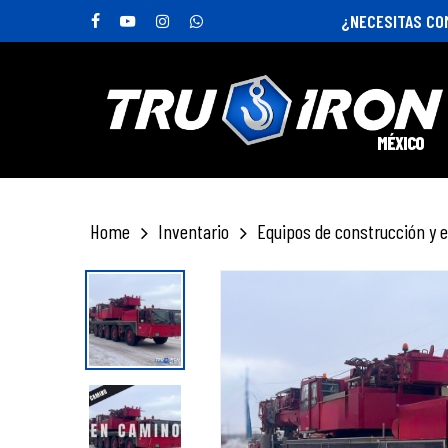
Skip
¿NECESITAS CO
to
facebook
youtube
instagram
whatsapp
main
content
MÉXICO
Hit enter to search or ESC to close
Home
Inventario
Equipos de construcción y e