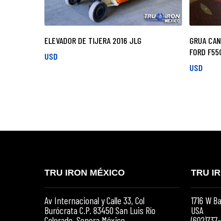
ELEVADOR DE TIJERA 2016 JLG
GRUA CAN
FORD F55
USD
USD
TRU IRON MÉXICO
TRU I
Av Internacional y Calle 33, Col
1716 W Ba
Burócrata C.P. 83450 San Luis Río
USA
Colorado, Sonora México.
(602)737