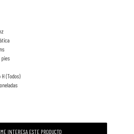
nz
ática
ons
 pies
o H (Todos)
toneladas
ME INTERESA ESTE PRODUCTO