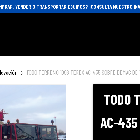
MPRAR, VENDER O TRANSPORTAR EQUIPOS? ¡CONSULTA NUESTRO INV
levación
TODO TERRENO 1996 TEREX AC-435 SOBRE DEMAG DE 
TODO T
AC-435